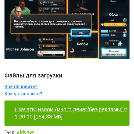
Файлы для загрузки
Как обновить?
Как установить?
Скачать: Взлом (много денег/без рекламы) v
1.20.10
[154,33 Mb]
Теги:
#Money