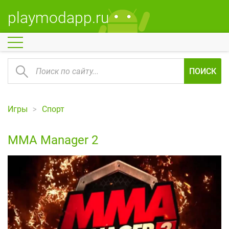
playmodapp.ru
ПОИСК
Игры
Спорт
MMA Manager 2