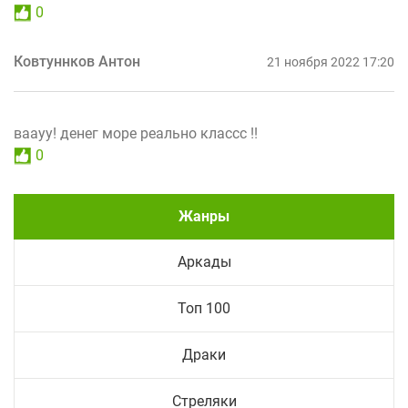
0
Ковтуннков Антон
21 ноября 2022 17:20
ваауу! денег море реально классс !!
0
Жанры
Аркады
Топ 100
Драки
Стреляки