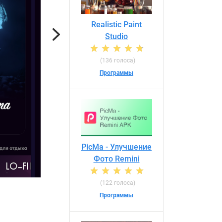
Realistic Paint
Next
Studio
(136 голоса)
Программы
PicMa - Улучшение
Фото Remini
(122 голоса)
Программы