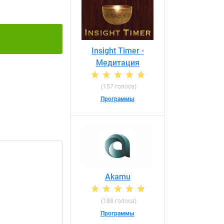
Insight Timer -
Медитация
(157 голоса)
Программы
Akamu
(188 голоса)
Программы