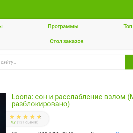
ы
Программы
Топ
Cтол заказов
Loona: сон и расслабление взлом (
разблокировано)
4.7
(
131
оценки)