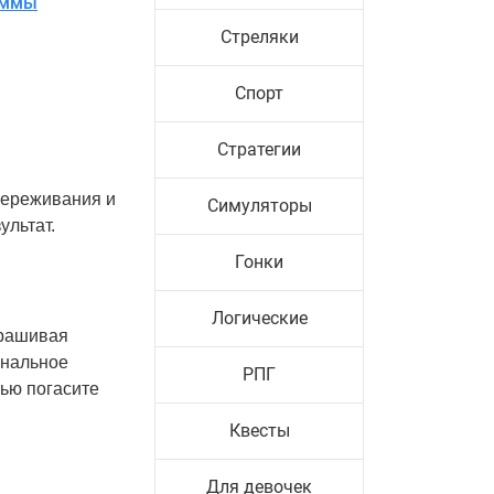
аммы
Стреляки
Спорт
Стратегии
 переживания и
Симуляторы
ультат.
Гонки
Логические
крашивая
ональное
РПГ
тью погасите
Квесты
Для девочек