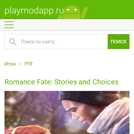
playmodapp.ru
ПОИСК
Игры
РПГ
Romance Fate: Stories and Choices