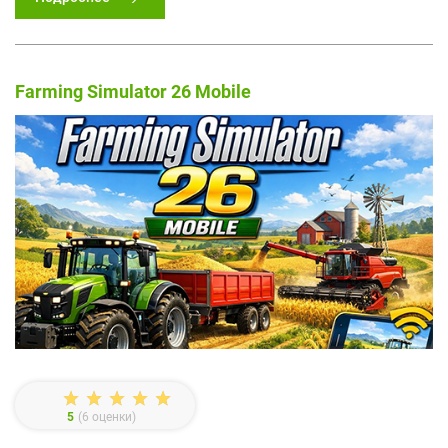
Farming Simulator 26 Mobile
5
(
6
оценки)