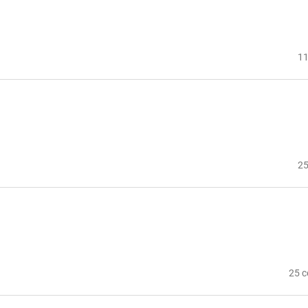
11
25
25 с