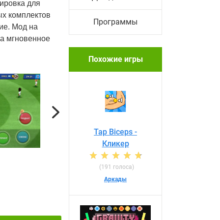
нировка для
ых комплектов
Программы
ие. Мод на
на мгновенное
Похожие игры
Next
Tap Biceps -
Кликер
(191 голоса)
Аркады