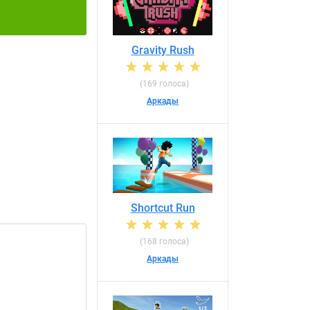
Gravity Rush
(169 голоса)
Аркады
Shortcut Run
(168 голоса)
Аркады