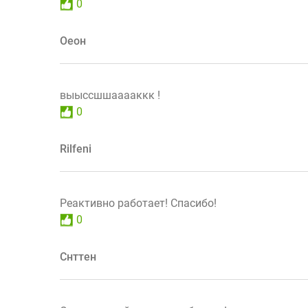
0
Оеон
выыссшшааааккк !
0
Rilfeni
Реактивно работает! Спасибо!
0
Снттен