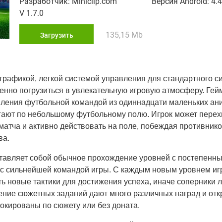
Разработчик: Miniclip.com
Версия Android: 4.4
V 1.7.0
135,15 Mb
Загрузить
ой графикой, легкой системой управления для стандартного с
нно погрузиться в увлекательную игровую атмосферу. Гей
вления футбольной командой из одиннадцати маленьких а
гают по небольшому футбольному полю. Игрок может перех
атча и активно действовать на поле, побеждая противнико
ва.
едставляет собой обычное прохождение уровней с постепен
 с сильнейшей командой игры. С каждым новым уровнем иг
ь новые тактики для достижения успеха, иначе соперники л
ение сюжетных заданий дают много различных наград и отк
окированы по сюжету или без доната.