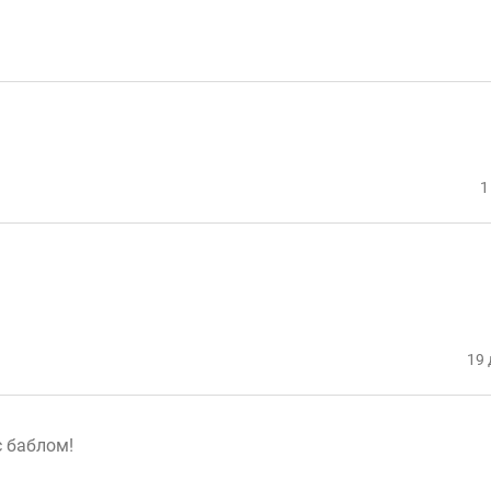
1
19 
с баблом!