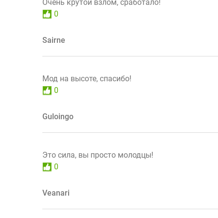
Очень крутой взлом, сработало!
0
Sairne
Мод на высоте, спасибо!
0
Guloingo
Это сила, вы просто молодцы!
0
Veanari