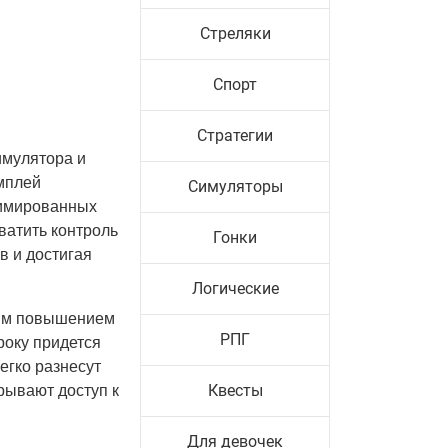
Стреляки
Спорт
Стратегии
имулятора и
мплей
Симуляторы
нимированных
ватить контроль
Гонки
в и достигая
Логические
ным повышением
РПГ
року придется
егко разнесут
Квесты
рывают доступ к
Для девочек